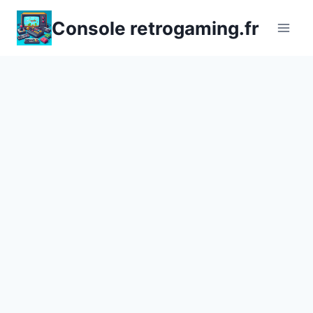
Aller
Console retrogaming.fr
au
contenu