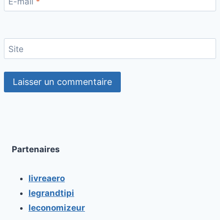
E-mail
*
Site
Partenaires
livreaero
legrandtipi
leconomizeur