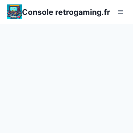
Aller
Console retrogaming.fr
au
contenu